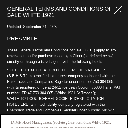
GENERAL TERMS AND CONDITIONS OF
SALE WHITE 1921
Updated:
September 24, 2025
PREAMBLE
These General Terms and Conditions of Sale (“GTC”) apply to any
reservation and/or purchase made by a Client (as defined below),
directly or through a travel agent, with the following hotels:
SOCIETE D'EXPLOITATION HOTELIERE DE ST-TROPEZ
(S.E.H.S.T.), a simplified joint-stock company registered with the
Paris Trade and Companies Register under number 750 304 065,
with its registered office at 24/32 rue Jean Goujon, 75008 Paris, VAT
number: FR 47 750 304 065 (“White 1921 St Tropez”);
WHITE 1921 COURCHEVEL SOCIETE D'EXPLOITATION
HOTELIERE, a limited liability company registered with the
Chambéry Trade and Companies Register under number 348 987
736, with its registered office at Courchevel 1850, 73120
Courchevel, VAT number: FR 25 348 987 736 (“White 1921
LVMH Hotel Management (société gérant les hôtels White 1921,
Courchevel”);
leurs restaurants et spas), en sa qualité de responsable du